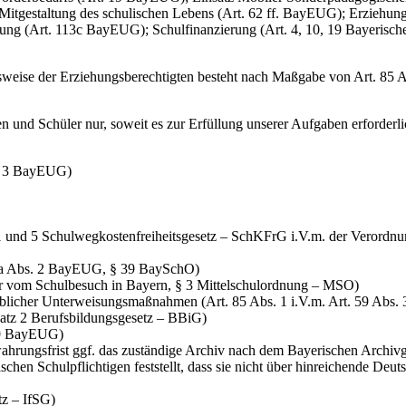
itgestaltung des schulischen Lebens (Art. 62 ff. BayEUG); Erzieh
ung (Art. 113c BayEUG); Schulfinanzierung (Art. 4, 10, 19 Bayerische
gsweise der Erziehungsberechtigten besteht nach Maßgabe von Art. 85
n und Schüler nur, soweit es zur Erfüllung unserer Aufgaben erforderl
s. 3 BayEUG)
1 und 5 Schulwegkostenfreiheitsgesetz – SchKFrG i.V.m. der Verordnu
85a Abs. 2 BayEUG, § 39 BaySchO)
r vom Schulbesuch in Bayern, § 3 Mittelschulordnung – MSO)
ieblicher Unterweisungsmaßnahmen (Art. 85 Abs. 1 i.V.m. Art. 59 Ab
 Satz 2 Berufsbildungsgesetz – BBiG)
19 BayEUG)
ahrungsfrist ggf. das zuständige Archiv nach dem Bayerischen Archi
chen Schulpflichtigen feststellt, dass sie nicht über hinreichende Deut
tz – IfSG)