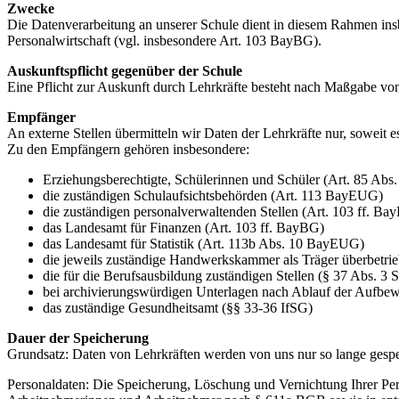
Zwecke
Die Datenverarbeitung an unserer Schule dient in diesem Rahmen in
Personalwirtschaft (vgl. insbesondere Art. 103 BayBG).
Auskunftspflicht gegenüber der Schule
Eine Pflicht zur Auskunft durch Lehrkräfte besteht nach Maßgabe vo
Empfänger
An externe Stellen übermitteln wir Daten der Lehrkräfte nur, soweit e
Zu den Empfängern gehören insbesondere:
Erziehungsberechtigte, Schülerinnen und Schüler (Art. 85 Ab
die zuständigen Schulaufsichtsbehörden (Art. 113 BayEUG)
die zuständigen personalverwaltenden Stellen (Art. 103 ff. Ba
das Landesamt für Finanzen (Art. 103 ff. BayBG)
das Landesamt für Statistik (Art. 113b Abs. 10 BayEUG)
die jeweils zuständige Handwerkskammer als Träger überbetr
die für die Berufsausbildung zuständigen Stellen (§ 37 Abs. 3 
bei archivierungswürdigen Unterlagen nach Ablauf der Aufbew
das zuständige Gesundheitsamt (§§ 33-36 IfSG)
Dauer der Speicherung
Grundsatz: Daten von Lehrkräften werden von uns nur so lange gespeic
Personaldaten: Die Speicherung, Löschung und Vernichtung Ihrer Per