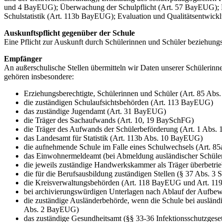
und 4 BayEUG); Überwachung der Schulpflicht (Art. 57 BayEUG); M
Schulstatistik (Art. 113b BayEUG); Evaluation und Qualitätsentwickl
Auskunftspflicht gegenüber der Schule
Eine Pflicht zur Auskunft durch Schülerinnen und Schüler beziehun
Empfänger
An außerschulische Stellen übermitteln wir Daten unserer Schülerinne
gehören insbesondere:
Erziehungsberechtigte, Schülerinnen und Schüler (Art. 85 Ab
die zuständigen Schulaufsichtsbehörden (Art. 113 BayEUG)
das zuständige Jugendamt (Art. 31 BayEUG)
die Träger des Sachaufwands (Art. 10, 19 BaySchFG)
die Träger des Aufwands der Schülerbeförderung (Art. 1 Abs. 
das Landesamt für Statistik (Art. 113b Abs. 10 BayEUG)
die aufnehmende Schule im Falle eines Schulwechsels (Art. 
das Einwohnermeldeamt (bei Abmeldung ausländischer Schüle
die jeweils zuständige Handwerkskammer als Träger überbetr
die für die Berufsausbildung zuständigen Stellen (§ 37 Abs. 3
die Kreisverwaltungsbehörden (Art. 118 BayEUG und Art. 1
bei archivierungswürdigen Unterlagen nach Ablauf der Aufbew
die zuständige Ausländerbehörde, wenn die Schule bei ausländis
Abs. 2 BayEUG)
das zuständige Gesundheitsamt (§§ 33-36 Infektionsschutzgese